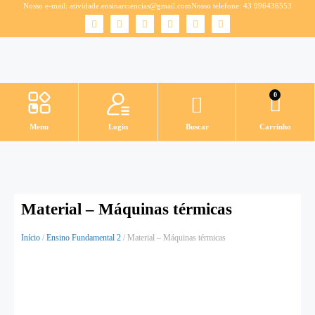
Nosso e-mail:
atividade.ensinarciencias@gmail.com
Nosso telefone: 43 996436553
0
Menu
Login
Buscar
Carrinho
Material – Máquinas térmicas
Início
/
Ensino Fundamental 2
/ Material – Máquinas térmicas