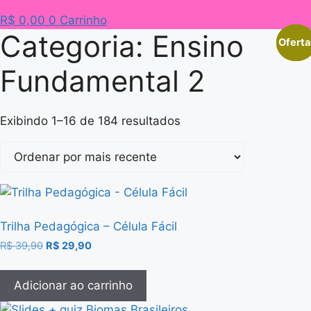
R$
0,00
0
Carrinho
Categoria: Ensino
Oferta
Oferta
Oferta
Fundamental 2
Classificado
Exibindo 1–16 de 184 resultados
por
mais
recente
Trilha Pedagógica – Célula Fácil
O
O
R$
39,90
R$
29,90
preço
preço
original
atual
Adicionar ao carrinho
era:
é:
R$ 39,90.
R$ 29,90.